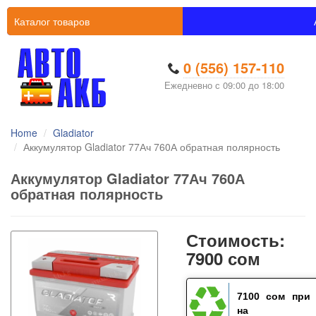
Каталог товаров
0 (556) 157-110
Ежедневно с 09:00 до 18:00
Home
Gladiator
Аккумулятор Gladiator 77Ач 760А обратная полярность
Аккумулятор Gladiator 77Ач 760А
обратная полярность
Стоимость:
7900 сом
7100 сом
при 
на ста