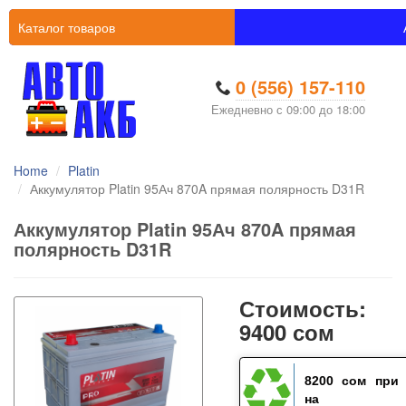
Каталог товаров
0 (556) 157-110
Ежедневно с 09:00 до 18:00
Home
Platin
Аккумулятор Platin 95Ач 870A прямая полярность D31R
Аккумулятор Platin 95Ач 870A прямая
полярность D31R
Стоимость:
9400 сом
8200 сом
при 
на ста