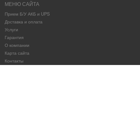
МЕНЮ САЙТА
Прием Б/У АКБ и UPS
Доставка и оплата
Услуги
Гарантия
О компании
Карта сайта
Контакты
КАТЕГОРИИ ТОВАРОВ
Авто-аккумуляторы
Мотоциклетные аккумуляторы
Грузовые аккумуляторы
ИНФОРМАЦИЯ О МАГАЗИНЕ
Avtoakb.kg - интернет-магазин автомобильных аккумуляторов
в Бишкеке. В ассортименте большой выбор аккумуляторов от
бюджетных марок до мировых брендов. Мы всегда поможем
Вам подобрать аккумулятор, устраивающий Вас по цене и