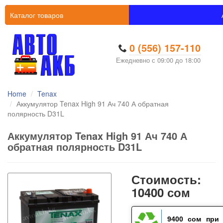
Каталог товаров
0 (556) 157-110
Ежедневно с 09:00 до 18:00
Home
Tenax
Аккумулятор Tenax High 91 Ач 740 А обратная
полярность D31L
Аккумулятор Tenax High 91 Ач 740 А
обратная полярность D31L
Стоимость:
10400 сом
9400 сом
при 