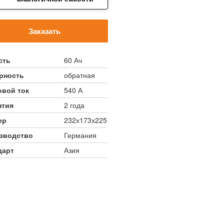
Заказать
сть
60 Ач
рность
обратная
овой ток
540 А
нтия
2 года
ер
232х173х225
зводство
Германия
дарт
Азия