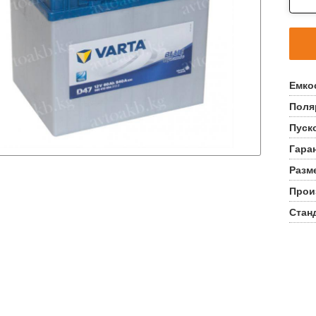
Емко
Поля
Пуск
Гара
Разм
Прои
Стан