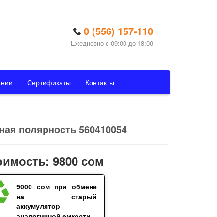
0 (556) 157-110
Ежедневно с 09:00 до 18:00
ании
Сертификаты
Контакты
тная полярность 560410054
оимость: 9800 сом
9000 сом
при обмене
на старый
аккумулятор
аналогичной емкости