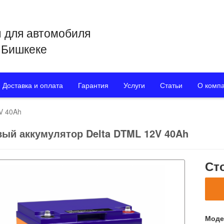
 для автомобиля
в Бишкеке
Доставка и оплата
Гарантия
Услуги
Статьи
О комп
V 40Ah
вый аккумулятор Delta DTML 12V 40Ah
Ст
Моде