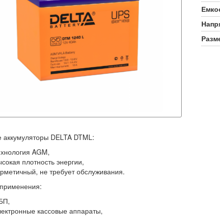
Емко
Напр
Разм
е аккумуляторы DELTA DTML:
ехнология AGM,
ысокая плотность энергии,
ерметичный, не требует обслуживания.
применения:
БП,
лектронные кассовые аппараты,