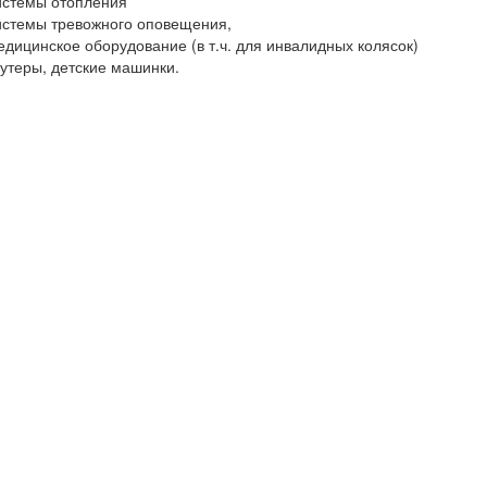
истемы отопления
истемы тревожного оповещения,
едицинское оборудование (в т.ч. для инвалидных колясок)
кутеры, детские машинки.