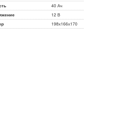
сть
40 Ач
яжение
12 В
ер
198х166х170