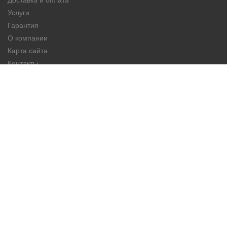
Услуги
Гарантия
О компании
Карта сайта
Контакты
КАТЕГОРИИ ТОВАРОВ
Авто-аккумуляторы
Мотоциклетные аккумуляторы
Грузовые аккумуляторы
ИНФОРМАЦИЯ О МАГАЗИНЕ
Avtoakb.kg - интернет-магазин автомобильных аккумуляторов
в Бишкеке. В ассортименте большой выбор аккумуляторов от
бюджетных марок до мировых брендов. Мы всегда поможем
Вам подобрать аккумулятор, устраивающий Вас по цене и
качеству.